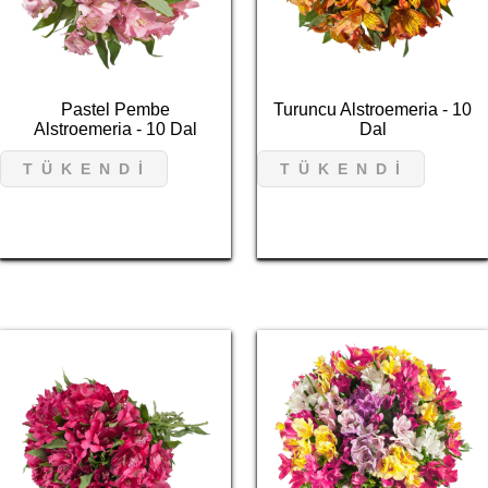
Pastel Pembe
Turuncu Alstroemeria - 10
Alstroemeria - 10 Dal
Dal
T Ü K E N D İ
T Ü K E N D İ