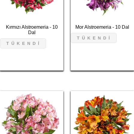
Kırmızı Alstroemeria - 10
Mor Alstroemeria - 10 Dal
Dal
T Ü K E N D İ
T Ü K E N D İ