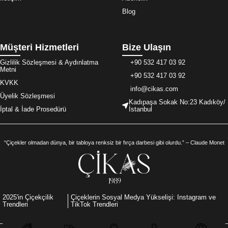
Blog
Müşteri Hizmetleri
Bize Ulaşın
Gizlilik Sözleşmesi & Aydınlatma
+90 532 417 03 92
Metni
+90 532 417 03 92
KVKK
info@cikas.com
Üyelik Sözleşmesi
Kadıpaşa Sokak No:23 Kadıköy/
İptal & İade Prosedürü
İstanbul
“Çiçekler olmadan dünya, bir tabloya renksiz bir fırça darbesi gibi olurdu.” – Claude Monet
2025'in Çiçekçilik
Çiçeklerin Sosyal Medya Yükselişi: Instagram ve
Trendleri
TikTok Trendleri