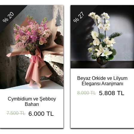
% 20
% 27
Beyaz Orkide ve Lilyum
Elegansı Aranjmanı
5.808 TL
8.000 TL
Cymbidium ve Şebboy
Baharı
6.000 TL
7.500 TL