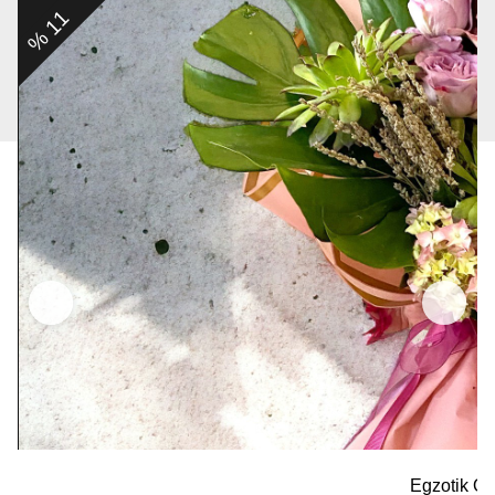
% 11
Egzotik Or