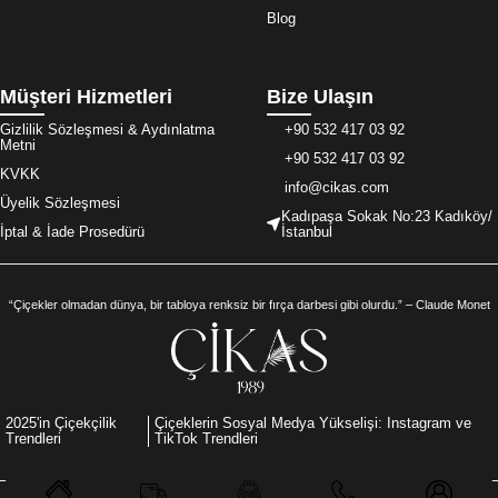
Blog
Müşteri Hizmetleri
Bize Ulaşın
Gizlilik Sözleşmesi & Aydınlatma
+90 532 417 03 92
Metni
+90 532 417 03 92
KVKK
info@cikas.com
Üyelik Sözleşmesi
Kadıpaşa Sokak No:23 Kadıköy/
İptal & İade Prosedürü
İstanbul
“Çiçekler olmadan dünya, bir tabloya renksiz bir fırça darbesi gibi olurdu.” – Claude Monet
2025'in Çiçekçilik
Çiçeklerin Sosyal Medya Yükselişi: Instagram ve
Trendleri
TikTok Trendleri