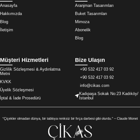
Anasayfa
Aranjman Tasarımları
Hakkımızda
Buket Tasarımları
Blog
Mimoza
İletişim
Abonelik
Blog
Müşteri Hizmetleri
Bize Ulaşın
Gizlilik Sözleşmesi & Aydınlatma
+90 532 417 03 92
Metni
+90 532 417 03 92
KVKK
info@cikas.com
Üyelik Sözleşmesi
Kadıpaşa Sokak No:23 Kadıköy/
İptal & İade Prosedürü
İstanbul
“Çiçekler olmadan dünya, bir tabloya renksiz bir fırça darbesi gibi olurdu.” – Claude Monet