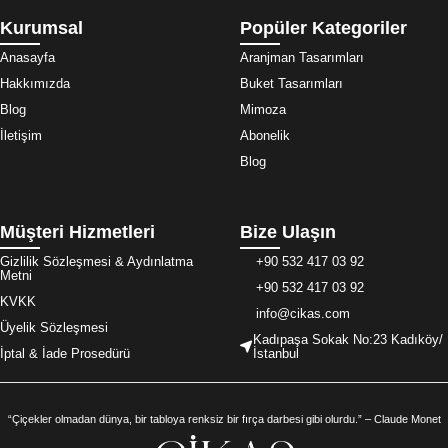
Kurumsal
Popüler Kategoriler
Anasayfa
Aranjman Tasarımları
Hakkımızda
Buket Tasarımları
Blog
Mimoza
İletişim
Abonelik
Blog
Müşteri Hizmetleri
Bize Ulaşın
Gizlilik Sözleşmesi & Aydınlatma
+90 532 417 03 92
Metni
+90 532 417 03 92
KVKK
info@cikas.com
Üyelik Sözleşmesi
Kadıpaşa Sokak No:23 Kadıköy/
İptal & İade Prosedürü
İstanbul
“Çiçekler olmadan dünya, bir tabloya renksiz bir fırça darbesi gibi olurdu.” – Claude Monet