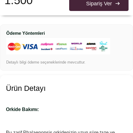
1.500
Sipariş Ver
Ödeme Yöntemleri
Detaylı bilgi ödeme seçeneklerinde mevcuttur.
Ürün Detayı
Orkide Bakımı:
Bu zarif Phalaenopsis orkidenizin uzun süre taze ve