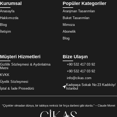
Kurumsal
Popüler Kategoriler
Anasayfa
Aranjman Tasarımları
Hakkımızda
Buket Tasarımları
Blog
Mimoza
İletişim
Abonelik
Blog
Müşteri Hizmetleri
Bize Ulaşın
Gizlilik Sözleşmesi & Aydınlatma
+90 532 417 03 92
Metni
+90 532 417 03 92
KVKK
info@cikas.com
Üyelik Sözleşmesi
Kadıpaşa Sokak No:23 Kadıköy/
İptal & İade Prosedürü
İstanbul
“Çiçekler olmadan dünya, bir tabloya renksiz bir fırça darbesi gibi olurdu.” – Claude Monet