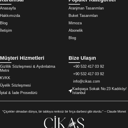
Anasayfa
Aranjman Tasarımları
Hakkımızda
Buket Tasarımları
Blog
Mimoza
İletişim
Abonelik
Blog
Müşteri Hizmetleri
Bize Ulaşın
Gizlilik Sözleşmesi & Aydınlatma
+90 532 417 03 92
Metni
+90 532 417 03 92
KVKK
info@cikas.com
Üyelik Sözleşmesi
Kadıpaşa Sokak No:23 Kadıköy/
İptal & İade Prosedürü
İstanbul
“Çiçekler olmadan dünya, bir tabloya renksiz bir fırça darbesi gibi olurdu.” – Claude Monet