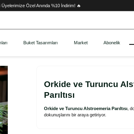
i Üyelerimize Özel Anında %10 İndirim! 🔥
ları
Buket Tasarımları
Market
Abonelik
Orkide ve Turuncu Als
Parıltısı
Orkide ve Turuncu Alstroemeria Parıltısı
, d
dokunuşlarını bir araya getiriyor.