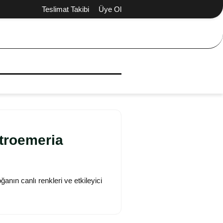
Teslimat Takibi
Üye Ol
troemeria
oğanın canlı renkleri ve etkileyici