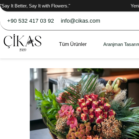
"Say It Better, Say It with Flowers."
Yen
+90 532 417 03 92
info@cikas.com
Tüm Ürünler
Aranjman Tasarım