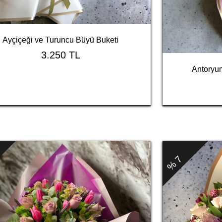
Ayçiçeği ve Turuncu Büyü Buketi
3.250 TL
Antoryum
% 7