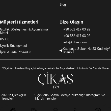
Blog
Müşteri Hizmetleri
Bize Ulaşın
Gizlilik Sözleşmesi & Aydınlatma
+90 532 417 03 92
Metni
+90 532 417 03 92
KVKK
info@cikas.com
Üyelik Sözleşmesi
Kadıpaşa Sokak No:23 Kadıköy/
İptal & İade Prosedürü
İstanbul
“Çiçekler olmadan dünya, bir tabloya renksiz bir fırça darbesi gibi olurdu.” – Claude Monet
2025'in Çiçekçilik
Çiçeklerin Sosyal Medya Yükselişi: Instagram ve
Trendleri
TikTok Trendleri