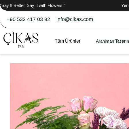
"Say It Better, Say It with Flowers."
Yen
+90 532 417 03 92
info@cikas.com
Tüm Ürünler
Aranjman Tasarım