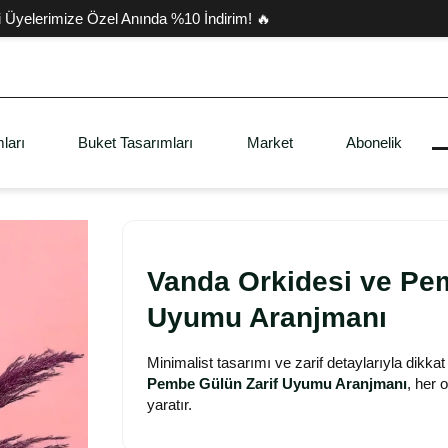
i Üyelerimize Özel Anında %10 İndirim! 🔥
ları
Buket Tasarımları
Market
Abonelik
Vanda Orkidesi ve Pe
Uyumu Aranjmanı
Minimalist tasarımı ve zarif detaylarıyla dikk
Pembe Gülün Zarif Uyumu Aranjmanı
, her 
yaratır.