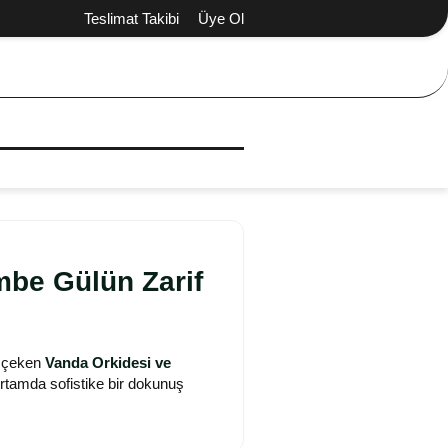
Teslimat Takibi
Üye Ol
mbe Gülün Zarif
at çeken
Vanda Orkidesi ve
ortamda sofistike bir dokunuş