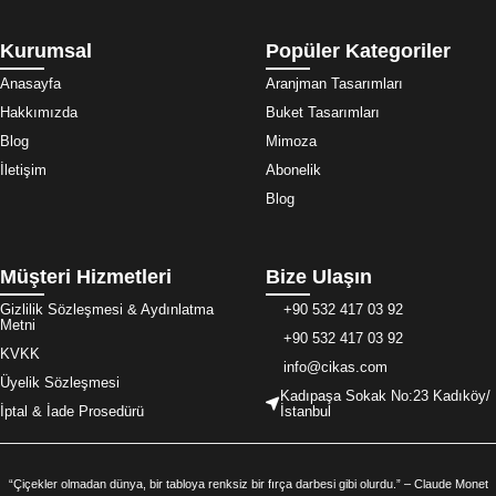
Kurumsal
Popüler Kategoriler
Anasayfa
Aranjman Tasarımları
Hakkımızda
Buket Tasarımları
Blog
Mimoza
İletişim
Abonelik
Blog
Müşteri Hizmetleri
Bize Ulaşın
Gizlilik Sözleşmesi & Aydınlatma
+90 532 417 03 92
Metni
+90 532 417 03 92
KVKK
info@cikas.com
Üyelik Sözleşmesi
Kadıpaşa Sokak No:23 Kadıköy/
İptal & İade Prosedürü
İstanbul
“Çiçekler olmadan dünya, bir tabloya renksiz bir fırça darbesi gibi olurdu.” – Claude Monet