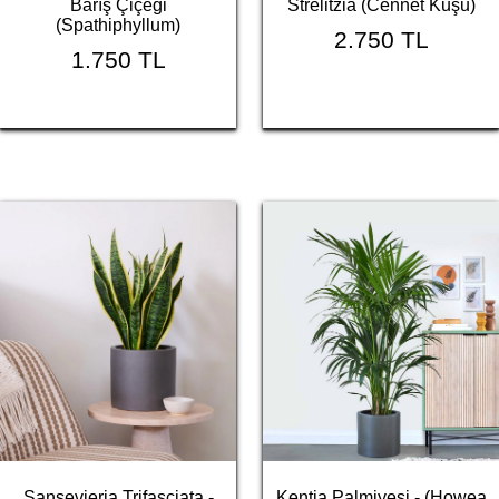
Barış Çiçeği
Strelitzia (Cennet Kuşu)
(Spathiphyllum)
2.750 TL
1.750 TL
Sansevieria Trifasciata -
Kentia Palmiyesi - (Howea